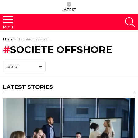
LATEST
S
Menu
You are here:
Home
Tag Archives: societe offshore
SOCIETE OFFSHORE
LATEST STORIES